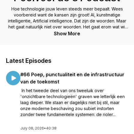
Hoe technologie jouw leven steeds meer bepaalt. Wees
voorbereid want de kansen zijn groot! AI, kunstmatige
intelligentie, Artificial intelligence. Dat zijn de woorden. Maar
het gaat natuurlijk niet over woorden. Het gaat erom wat wij
ermee doen in ons dagelijks leven. Of we het accepteren of
Show More
verwerpen. Of we er gelukkiger mee worden of dat het ons
sip maakt.
Technologie hoort het leven leuker en makkelijker te maken
Latest Episodes
en mensen dichter bij elkaar te brengen en dat zijn steeds de
thema's die we in deze podcast bespreken
#66 Poep, punctualiteit en de infrastructuur
van de toekomst
In het tweede deel van ons tweeluik over
'onzichtbare technologieën' graven we letterlijk een
laag dieper. We staan er dagelijks niet bij stil, maar
onze moderne beschaving zou subiet instorten
zonder twee fundamentele systemen: de rioler...
July 08, 2026
•
40:38